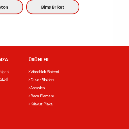
eton
Bims Briket
OMZA
ÜRÜNLER
ölgesi
Vibroblok Sistemi
YSERİ
Duvar Blokları
Asmolen
Baca Elemanı
Kılavuz Plaka