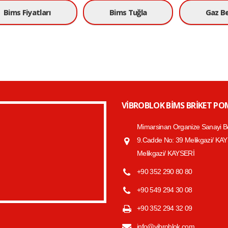
Bims Fiyatları
Bims Tuğla
Gaz B
VIBROBLOK BIMS BRIKET P
Mimarsinan Organize Sanayi B
9.Cadde No: 39 Melikgazi/ KA
Melikgazi/ KAYSERİ
+90 352 290 80 80
+90 549 294 30 08
+90 352 294 32 09
info@vibroblok.com