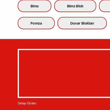
Bims
Bims Blok
Pomza
Duvar Blokları
Detay Göster