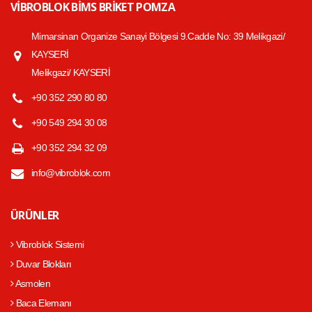
VIBROBLOK BIMS BRIKET POMZA
Mimarsinan Organize Sanayi Bölgesi 9.Cadde No: 39 Melikgazi/
KAYSERİ
Melikgazi/ KAYSERİ
+90 352 290 80 80
+90 549 294 30 08
+90 352 294 32 09
info@vibroblok.com
ÜRÜNLER
Vibroblok Sistemi
Duvar Blokları
Asmolen
Baca Elemanı