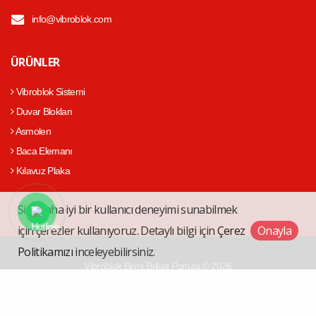
info@vibroblok.com
ÜRÜNLER
Vibroblok Sistemi
Duvar Blokları
Asmolen
Baca Elemanı
Kılavuz Plaka
Size daha iyi bir kullanıcı deneyimi sunabilmek
için çerezler kullanıyoruz. Detaylı bilgi için
Çerez
Onayla
Politikamızı
inceleyebilirsiniz.
Vibroblok Bims Briket Pomza © 2026
Çerez Politikası