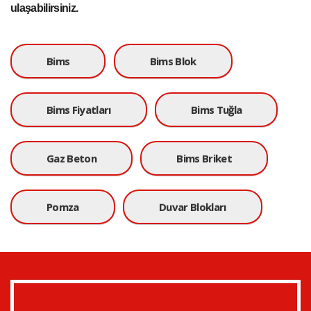
ulaşabilirsiniz.
Bims
Bims Blok
Bims Fiyatları
Bims Tuğla
Gaz Beton
Bims Briket
Pomza
Duvar Blokları