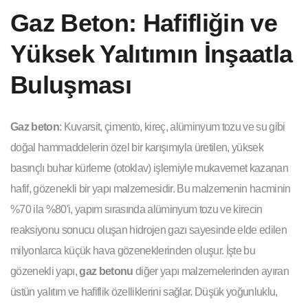
Gaz Beton: Hafifliğin ve
Yüksek Yalıtımın İnşaatla
Buluşması
Gaz beton
: Kuvarsit, çimento, kireç, alüminyum tozu ve su gibi
doğal hammaddelerin özel bir karışımıyla üretilen, yüksek
basınçlı buhar kürleme (otoklav) işlemiyle mukavemet kazanan
hafif, gözenekli bir yapı malzemesidir. Bu malzemenin hacminin
%70 ila %80'i, yapım sırasında alüminyum tozu ve kirecin
reaksiyonu sonucu oluşan hidrojen gazı sayesinde elde edilen
milyonlarca küçük hava gözeneklerinden oluşur. İşte bu
gözenekli yapı,
gaz betonu
diğer yapı malzemelerinden ayıran
üstün yalıtım ve hafiflik özelliklerini sağlar. Düşük yoğunluklu,