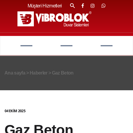
Müşteri Hizmetleri
Ana sayfa
>
Haberler
>
Gaz Beton
04 EKIM 2025
Gaz Beton