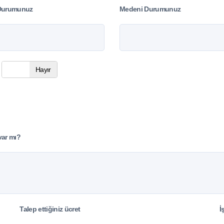
 Durumunuz
Medeni Durumunuz
Hayır
var mı?
Talep ettiğiniz ücret
İ