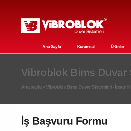
Ana Sayfa
Kurumsal
Ürünler
Vibroblok Bims Duvar S
Ana sayfa
>
Vibroblok Bims Duvar Sistemleri - İnsan K
İş Başvuru Formu