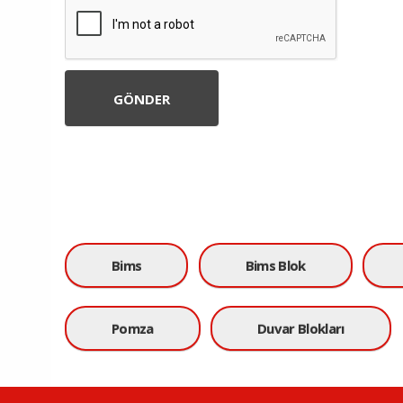
Bims
Bims Blok
Pomza
Duvar Blokları