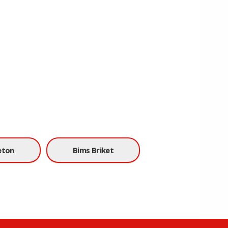
eton
Bims Briket