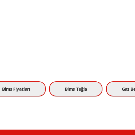
Bims Fiyatları
Bims Tuğla
Gaz B