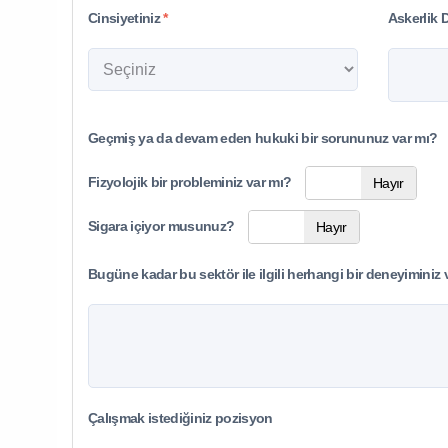
Cinsiyetiniz
*
Askerlik
Geçmiş ya da devam eden hukuki bir sorununuz var mı?
Evet
Fizyolojik bir probleminiz var mı?
Evet
Hayır
Sigara içiyor musunuz?
Evet
Hayır
Bugüne kadar bu sektör ile ilgili herhangi bir deneyiminiz 
Çalışmak istediğiniz pozisyon