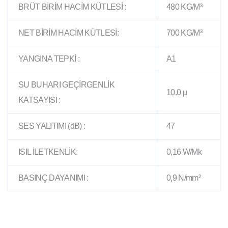
BRÜT BİRİM HACİM KÜTLESİ :
480 KG/M³
NET BİRİM HACİM KÜTLESİ:
700 KG/M³
YANGINA TEPKİ :
A1
SU BUHARI GEÇİRGENLİK
10.0 µ
KATSAYISI :
SES YALITIMI (dB) :
47
ISIL İLETKENLİK:
0,16 W/Mk
BASINÇ DAYANIMI :
0,9 N/mm²