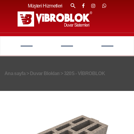
Müşteri Hizmetleri
Ana sayfa
>
Duvar Blokları
>
320S - VİBROBLOK