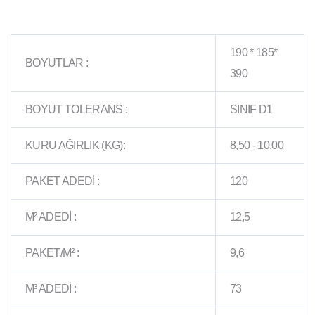
190 * 185*
BOYUTLAR :
390
BOYUT TOLERANS :
SINIF D1
KURU AĞIRLIK (KG):
8,50 - 10,00
PAKET ADEDİ :
120
M² ADEDİ :
12,5
PAKET/M² :
9,6
M³ ADEDİ :
73