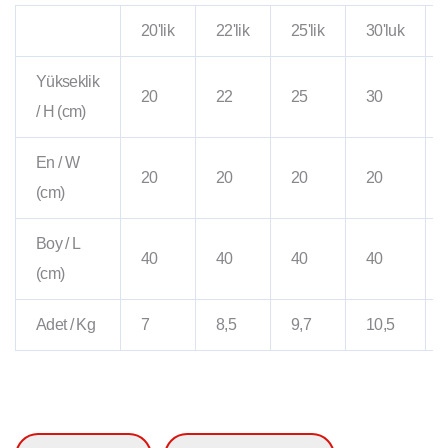
20'lik
22'lik
25'lik
30'luk
Yükseklik
20
22
25
30
/ H (cm)
En / W
20
20
20
20
(cm)
Boy / L
40
40
40
40
(cm)
Adet / Kg
7
8,5
9,7
10,5