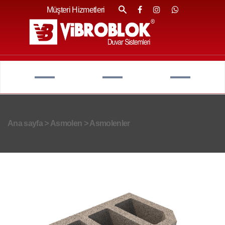
Müşteri Hizmetleri
Ana sayfa
>
Asmolen
>
Asmolenler