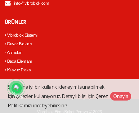
info@vibroblok.com
ÜRÜNLER
Vibroblok Sistemi
Duvar Blokları
Asmolen
Baca Elemanı
Kılavuz Plaka
Size daha iyi bir kullanıcı deneyimi sunabilmek
için çerezler kullanıyoruz. Detaylı bilgi için
Çerez
Onayla
Politikamızı
inceleyebilirsiniz.
Vibroblok Bims Briket Pomza © 2026
Çerez Politikası
Web Tasarım
Kentmedia Seo