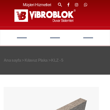
Müşteri Hizmetleri
Ana sayfa
>
Kılavuz Plaka
>
KLZ - 5