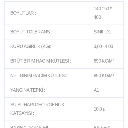
140 * 50 *
BOYUTLAR :
400
BOYUT TOLERANS :
SINIF D1
KURU AĞIRLIK (KG):
3,00 - 4,00
BRÜT BİRİM HACİM KÜTLESİ :
890 KG/M³
NET BİRİM HACİM KÜTLESİ:
890 KG/M³
YANGINA TEPKİ :
A1
SU BUHARI GEÇİRGENLİK
10.0 µ
KATSAYISI :
BASINÇ DAYANIMI :
5 N/mm²