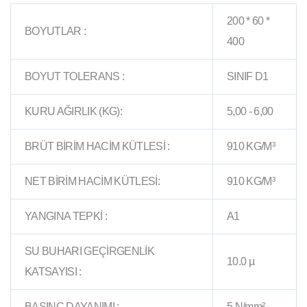
200 * 60 *
BOYUTLAR :
400
BOYUT TOLERANS :
SINIF D1
KURU AĞIRLIK (KG):
5,00 - 6,00
BRÜT BİRİM HACİM KÜTLESİ :
910 KG/M³
NET BİRİM HACİM KÜTLESİ:
910 KG/M³
YANGINA TEPKİ :
A1
SU BUHARI GEÇİRGENLİK
10.0 µ
KATSAYISI :
BASINÇ DAYANIMI :
5 N/mm²