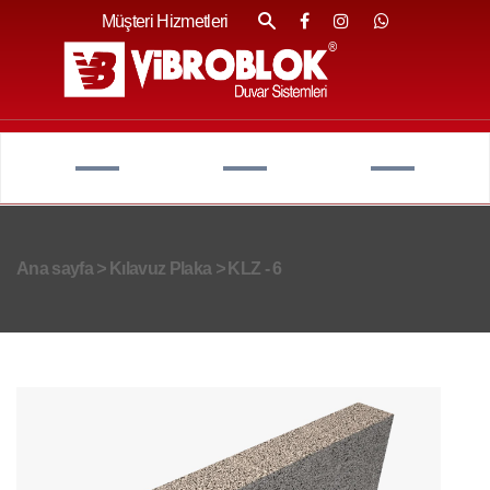
Müşteri Hizmetleri
Ana sayfa
>
Kılavuz Plaka
>
KLZ - 6