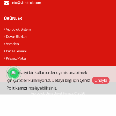
info@vibroblok.com
ÜRÜNLER
Vibroblok Sistemi
Duvar Blokları
Asmolen
Baca Elemanı
Kılavuz Plaka
Size daha iyi bir kullanıcı deneyimi sunabilmek
için çerezler kullanıyoruz. Detaylı bilgi için
Çerez
Onayla
Politikamızı
inceleyebilirsiniz.
Vibroblok Bims Briket Pomza © 2026
Çerez Politikası
Web Tasarım
Kentmedia Seo